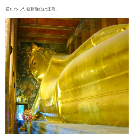
横たわった寝釈迦仏は圧巻。