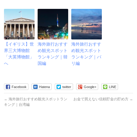
【イギリス】世
海外旅行おすす
海外旅行おすす
界三大博物館
め観光スポット
め観光スポット
「大英博物館」
ランキング｜韓
ランキング｜バ
へ
国編
リ編
Facebook
Hatena
twitter
Google+
LINE
←
海外旅行おすすめ観光スポットラン
お金で買えない信頼貯金の貯め方
→
キング｜台湾編