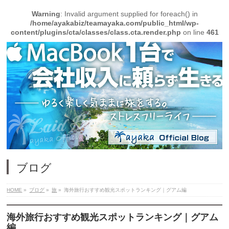
Warning
: Invalid argument supplied for foreach() in
/home/ayakabiz/teamayaka.com/public_html/wp-
content/plugins/cta/classes/class.cta.render.php
on line
461
ブログ
HOME
»
ブログ
»
旅
»
海外旅行おすすめ観光スポットランキング｜グアム編
海外旅行おすすめ観光スポットランキング｜グアム
編