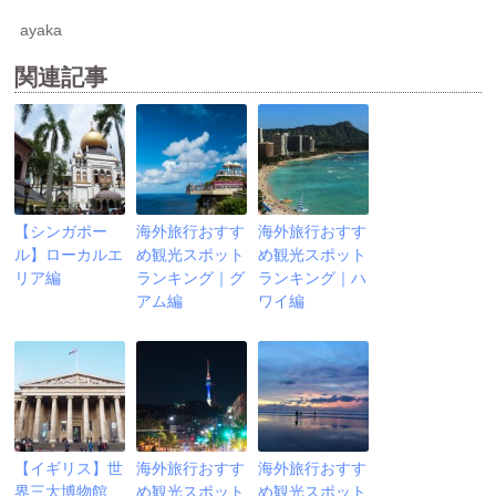
ayaka
関連記事
【シンガポー
海外旅行おすす
海外旅行おすす
ル】ローカルエ
め観光スポット
め観光スポット
リア編
ランキング｜グ
ランキング｜ハ
アム編
ワイ編
【イギリス】世
海外旅行おすす
海外旅行おすす
界三大博物館
め観光スポット
め観光スポット