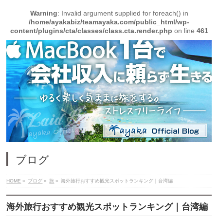
Warning
: Invalid argument supplied for foreach() in
/home/ayakabiz/teamayaka.com/public_html/wp-
content/plugins/cta/classes/class.cta.render.php
on line
461
ブログ
HOME
»
ブログ
»
旅
»
海外旅行おすすめ観光スポットランキング｜台湾編
海外旅行おすすめ観光スポットランキング｜台湾編