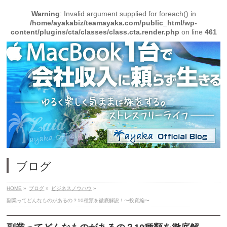
Warning
: Invalid argument supplied for foreach() in
/home/ayakabiz/teamayaka.com/public_html/wp-
content/plugins/cta/classes/class.cta.render.php
on line
461
ブログ
HOME
»
ブログ
»
ビジネスノウハウ
»
副業ってどんなものがあるの？10種類を徹底解説！〜投資編〜