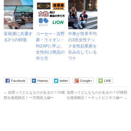
富裕層に共通す
コーセー・吉野
中東が世界平均
る3つの特徴
家・ライオン・
の3倍女性テッ
RIZAPに学ぶ、
ク女性起業家を
女性向け商品の
生み出している
作り方
ワケ
Facebook
Hatena
twitter
Google+
LINE
←
副業ってどんなものがあるの？10種
副業ってどんなものがあるの？10種類
類を徹底解説！ 〜労働収入編〜
を徹底解説！〜ネットビジネス編〜
→