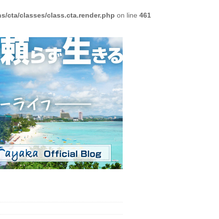
/cta/classes/class.cta.render.php
on line
461