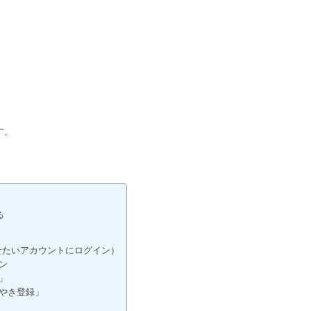
す。
る
t化させたいアカウントにログイン）
イン
定」
ぶやき登録」