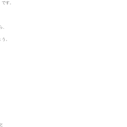
」です。
ら、
ょう。
、
と