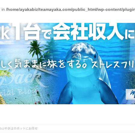
) in
/home/ayakabiz/teamayaka.com/public_html/wp-content/plugins
t化｜つぶやきはロボットにお任せ