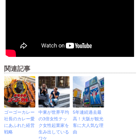
関連記事
ゴーゴーカレー
中東が世界平均
5年連続過去最
社長のカレー愛
の3倍女性テッ
高！大阪が観光
にあふれた経営
ク女性起業家を
客に大人気な理
戦略
生み出している
由
ワケ