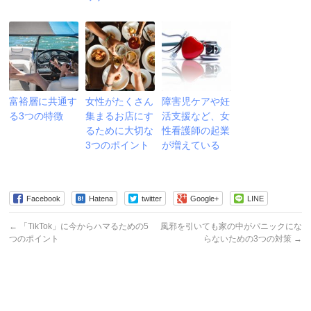
富裕層に共通す
女性がたくさん
障害児ケアや妊
る3つの特徴
集まるお店にす
活支援など、女
るために大切な
性看護師の起業
3つのポイント
が増えている
Facebook
Hatena
twitter
Google+
LINE
←
「TikTok」に今からハマるための5
風邪を引いても家の中がパニックにな
つのポイント
らないための3つの対策
→