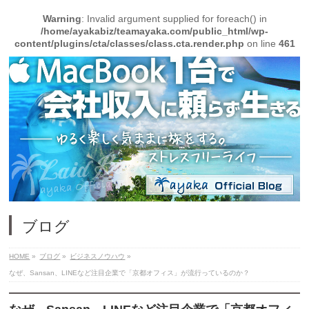
Warning
: Invalid argument supplied for foreach() in
/home/ayakabiz/teamayaka.com/public_html/wp-
content/plugins/cta/classes/class.cta.render.php
on line
461
ブログ
HOME
»
ブログ
»
ビジネスノウハウ
»
なぜ、Sansan、LINEなど注目企業で「京都オフィス」が流行っているのか？