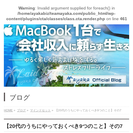
Warning
: Invalid argument supplied for foreach() in
/home/ayakabiz/teamayaka.com/public_html/wp-
content/plugins/cta/classes/class.cta.render.php
on line
461
ブログ
HOME
»
ブログ
»
マインドセット
»
【20代のうちにやっておくべき9つのこと】その7
【20代のうちにやっておくべき9つのこと】その7