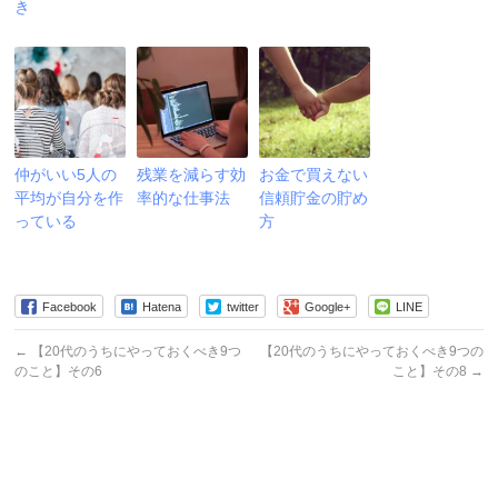
き
仲がいい5人の
残業を減らす効
お金で買えない
平均が自分を作
率的な仕事法
信頼貯金の貯め
っている
方
Facebook
Hatena
twitter
Google+
LINE
←
【20代のうちにやっておくべき9つ
【20代のうちにやっておくべき9つの
のこと】その6
こと】その8
→