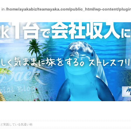
) in
/home/ayakabiz/teamayaka.com/public_html/wp-content/plugins
ほど実践している気遣い術