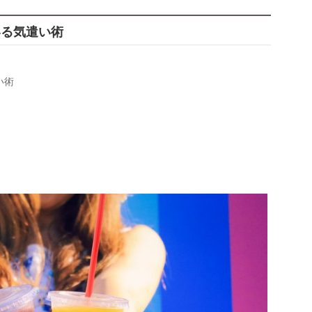
いる気遣い術
い術