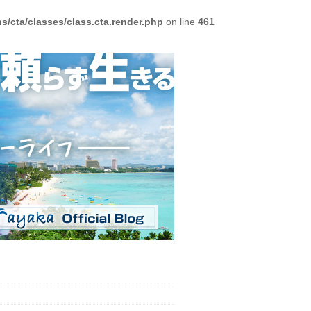
/cta/classes/class.cta.render.php
on line
461