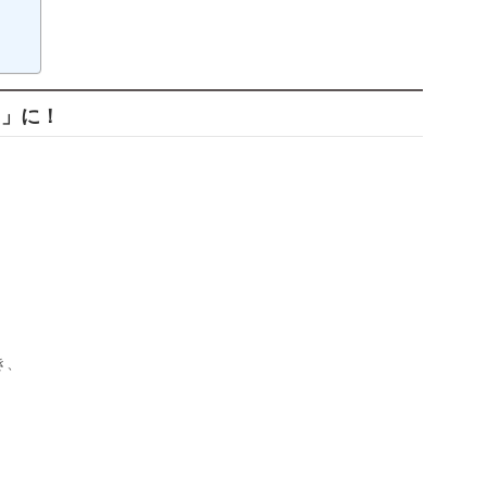
う」に！
。
き、