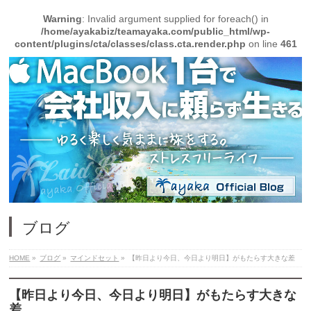
Warning
: Invalid argument supplied for foreach() in
/home/ayakabiz/teamayaka.com/public_html/wp-
content/plugins/cta/classes/class.cta.render.php
on line
461
ブログ
HOME
»
ブログ
»
マインドセット
»
【昨日より今日、今日より明日】がもたらす大きな差
【昨日より今日、今日より明日】がもたらす大きな
差