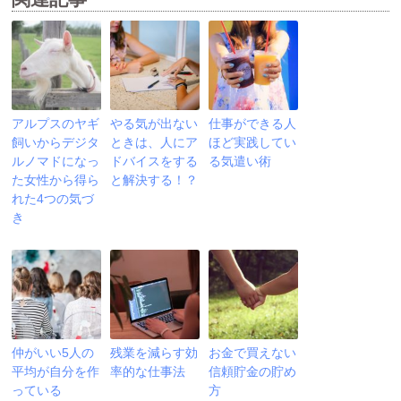
アルプスのヤギ
やる気が出ない
仕事ができる人
飼いからデジタ
ときは、人にア
ほど実践してい
ルノマドになっ
ドバイスをする
る気遣い術
た女性から得ら
と解決する！？
れた4つの気づ
き
仲がいい5人の
残業を減らす効
お金で買えない
平均が自分を作
率的な仕事法
信頼貯金の貯め
っている
方