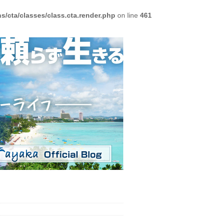
/cta/classes/class.cta.render.php
on line
461