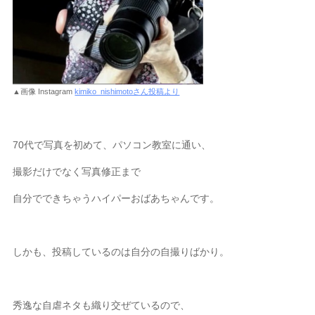
▲画像 Instagram
kimiko_nishimotoさん投稿より
70代で写真を初めて、パソコン教室に通い、
撮影だけでなく写真修正まで
自分でできちゃうハイパーおばあちゃんです。
しかも、投稿しているのは自分の自撮りばかり。
秀逸な自虐ネタも織り交ぜているので、