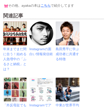
その他、ayakaの本は
こちら
で紹介してます
関連記事
年末までまだ間
Instagramの面
島田秀平に学ぶ
に合う！始める
白い情報発信術
成功者に共通す
人急増中の「ふ
る特徴
るさと納税」と
は？
「外反母趾でも
Instagramでア
中東が世界平均