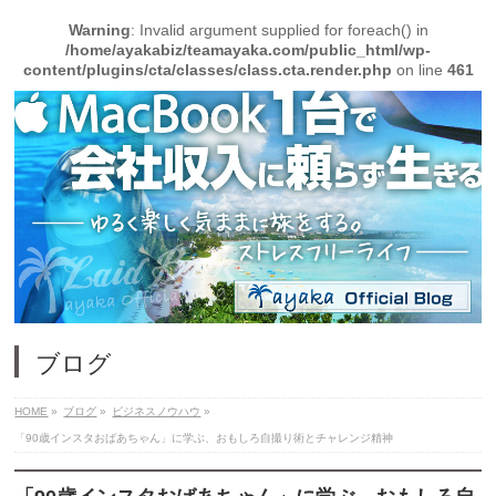
Warning
: Invalid argument supplied for foreach() in
/home/ayakabiz/teamayaka.com/public_html/wp-
content/plugins/cta/classes/class.cta.render.php
on line
461
ブログ
HOME
»
ブログ
»
ビジネスノウハウ
»
「90歳インスタおばあちゃん」に学ぶ、おもしろ自撮り術とチャレンジ精神