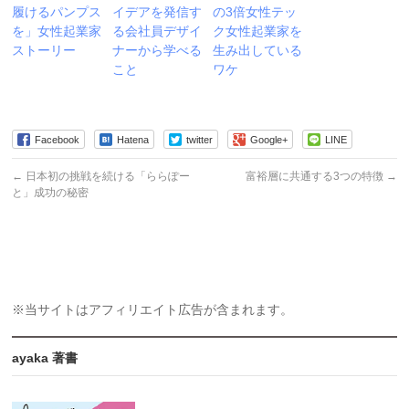
履けるパンプス
イデアを発信す
の3倍女性テッ
を」女性起業家
る会社員デザイ
ク女性起業家を
ストーリー
ナーから学べる
生み出している
こと
ワケ
Facebook
Hatena
twitter
Google+
LINE
←
日本初の挑戦を続ける「ららぽー
富裕層に共通する3つの特徴
→
と」成功の秘密
※当サイトはアフィリエイト広告が含まれます。
ayaka 著書