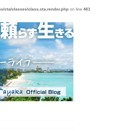
/cta/classes/class.cta.render.php
on line
461