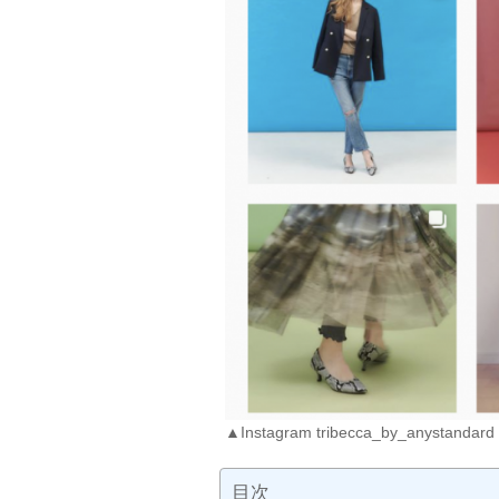
▲Instagram tribecca_by_anystandard
目次