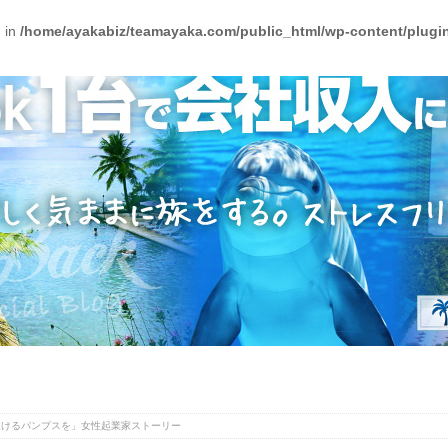
) in
/home/ayakabiz/teamayaka.com/public_html/wp-content/plugins
履けるパンプスを」女性起業家ストーリー