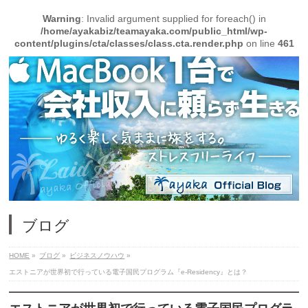
Warning
: Invalid argument supplied for foreach() in
/home/ayakabiz/teamayaka.com/public_html/wp-
content/plugins/cta/classes/class.cta.render.php
on line
461
ブログ
HOME
»
ブログ
»
ビジネスノウハウ
»
エストニアが世界初で行っている電子国民プログラム『e-Residency』とは？