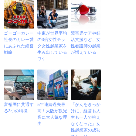
ゴーゴーカレー
中東が世界平均
障害児ケアや妊
社長のカレー愛
の3倍女性テッ
活支援など、女
にあふれた経営
ク女性起業家を
性看護師の起業
戦略
生み出している
が増えている
ワケ
富裕層に共通す
5年連続過去最
「がんをきっか
る3つの特徴
高！大阪が観光
けに、経営も人
客に大人気な理
生も一人で抱え
由
なくなった」女
性起業家の成功