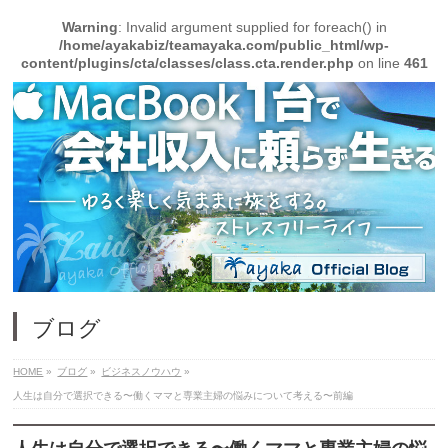
Warning
: Invalid argument supplied for foreach() in
/home/ayakabiz/teamayaka.com/public_html/wp-
content/plugins/cta/classes/class.cta.render.php
on line
461
ブログ
HOME
»
ブログ
»
ビジネスノウハウ
»
人生は自分で選択できる〜働くママと専業主婦の悩みについて考える〜前編