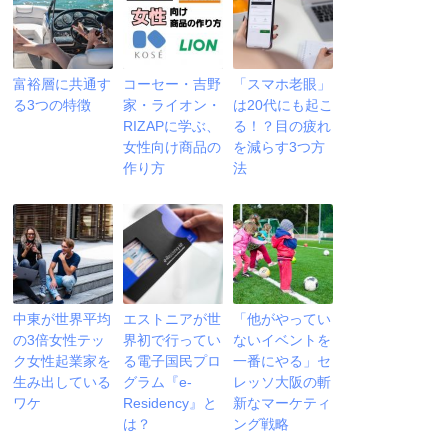
富裕層に共通す
コーセー・吉野
「スマホ老眼」
る3つの特徴
家・ライオン・
は20代にも起こ
RIZAPに学ぶ、
る！？目の疲れ
女性向け商品の
を減らす3つ方
作り方
法
中東が世界平均
エストニアが世
「他がやってい
の3倍女性テッ
界初で行ってい
ないイベントを
ク女性起業家を
る電子国民プロ
一番にやる」セ
生み出している
グラム『e-
レッソ大阪の斬
ワケ
Residency』と
新なマーケティ
は？
ング戦略