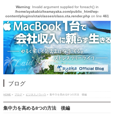
Warning
: Invalid argument supplied for foreach() in
/home/ayakabiz/teamayaka.com/public_html/wp-
content/plugins/cta/classes/class.cta.render.php
on line
461
ブログ
HOME
»
ブログ
»
ビジネスノウハウ
»
集中力を高める8つの方法 後編
集中力を高める8つの方法 後編