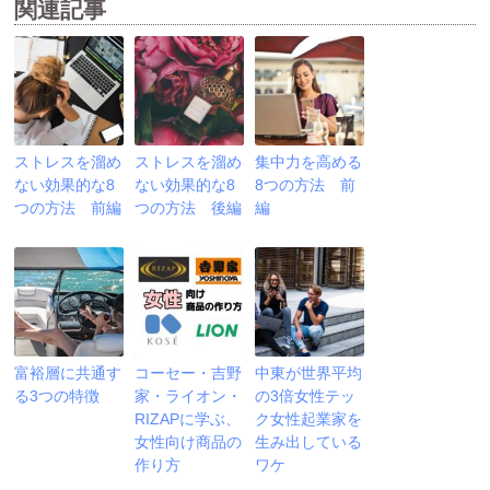
関連記事
ストレスを溜め
ストレスを溜め
集中力を高める
ない効果的な8
ない効果的な8
8つの方法 前
つの方法 前編
つの方法 後編
編
富裕層に共通す
コーセー・吉野
中東が世界平均
る3つの特徴
家・ライオン・
の3倍女性テッ
RIZAPに学ぶ、
ク女性起業家を
女性向け商品の
生み出している
作り方
ワケ