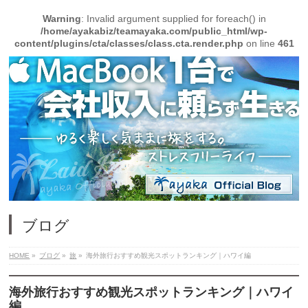
Warning
: Invalid argument supplied for foreach() in
/home/ayakabiz/teamayaka.com/public_html/wp-
content/plugins/cta/classes/class.cta.render.php
on line
461
ブログ
HOME
»
ブログ
»
旅
»
海外旅行おすすめ観光スポットランキング｜ハワイ編
海外旅行おすすめ観光スポットランキング｜ハワイ
編