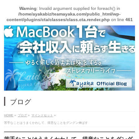
Warning
: Invalid argument supplied for foreach() in
/home/ayakabiz/teamayaka.com/public_html/wp-
content/plugins/cta/classes/class.cta.render.php
on line
461
ブログ
HOME
»
ブログ
»
マインドセット
»
苦手なことはうまくかわして、得意なことをグングン伸ばす