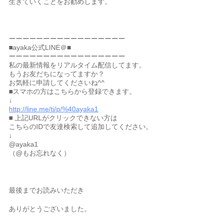
生きていくことをお勧めします。
ーーーーーーーーーーーーーーーーー
■ayaka公式LINE＠■
ーーーーーーーーーーーーーーーーー
私の最新情報をリアルタイム配信してます。
もうお友だちになってますか？
お気軽に申請してくださいね^^
■スマホの方はこちらから登録できます。
↓
http://line.me/ti/p/%40ayaka1
■ 上記URLがクリックできない方は
こちらのIDで友達検索して追加してください。
↓
@ayaka1
（@もお忘れなく）
最後までお読みいただき
ありがとうございました。