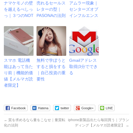
ナマケモノの壁
売れるセールス
アムラー現象｜
を越えるべしっ
レターの型｜
センターズオブ
っ｜３つのNOT
PASONAの法則
インフルエンス
スマホ 電話機
無料で学ぼうと
Gmailアドレス
能はあって当た
すると損をする
取得|3分ででき
り前｜機能的価
｜自己投資の重
る
値【メルマガ読
要性
者限定】
Facebook
Hatena
twitter
Google+
LINE
←
質を求めるなら量をこなせ｜量質転
iphone新製品出たら毎回買う｜ブラン
化の法則
ディング【メルマガ読者限定】
→