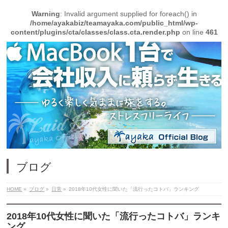
Warning
: Invalid argument supplied for foreach() in
/home/ayakabiz/teamayaka.com/public_html/wp-
content/plugins/cta/classes/class.cta.render.php
on line
461
ブログ
HOME
»
ブログ
»
日常
»
2018年10代女性に聞いた「流行ったコトバ」ランキング
2018年10代女性に聞いた「流行ったコトバ」ランキ
ング