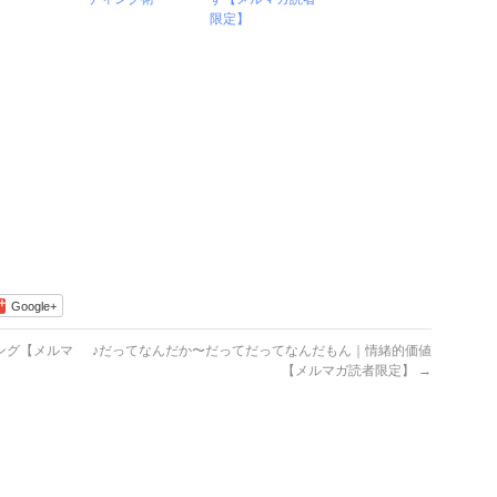
限定】
Google+
ィング【メルマ
♪だってなんだか〜だってだってなんだもん｜情緒的価値
【メルマガ読者限定】
→