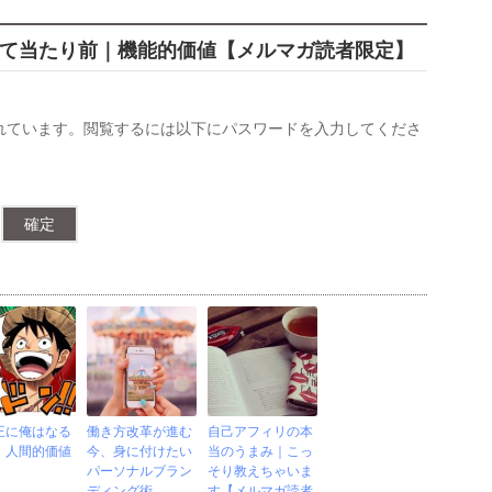
あって当たり前｜機能的価値【メルマガ読者限定】
れています。閲覧するには以下にパスワードを入力してくださ
王に俺はなる
働き方改革が進む
自己アフィリの本
｜人間的価値
今、身に付けたい
当のうまみ｜こっ
パーソナルブラン
そり教えちゃいま
ディング術
す【メルマガ読者