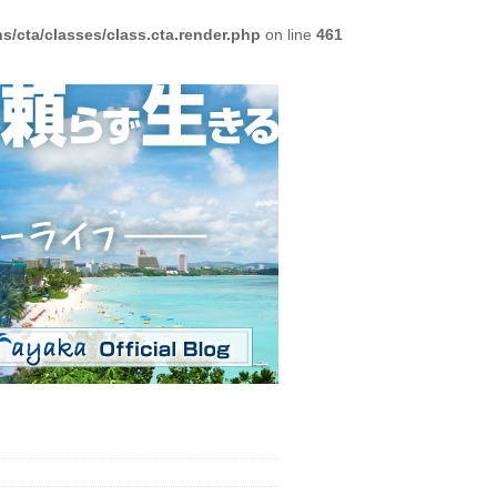
/cta/classes/class.cta.render.php
on line
461