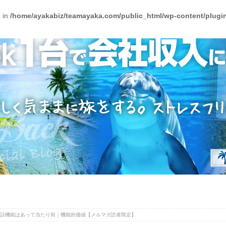
) in
/home/ayakabiz/teamayaka.com/public_html/wp-content/plugins
 電話機能はあって当たり前｜機能的価値【メルマガ読者限定】