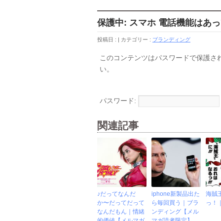
保護中: スマホ 電話機能は
投稿日 :
カテゴリー :
ブランディング
このコンテンツはパスワードで保護さ
い。
パスワード:
関連記事
♪だってなんだ
iphone新製品出た
海賊
か〜だってだって
ら毎回買う｜ブラ
っ！
なんだもん｜情緒
ンディング【メル
的価値【メルマガ
マガ読者限定】