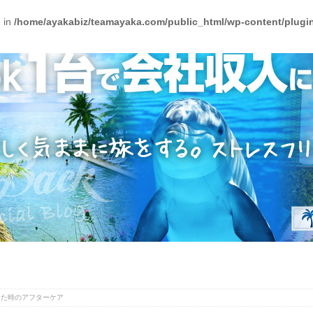
) in
/home/ayakabiz/teamayaka.com/public_html/wp-content/plugins
った時のアフターケア