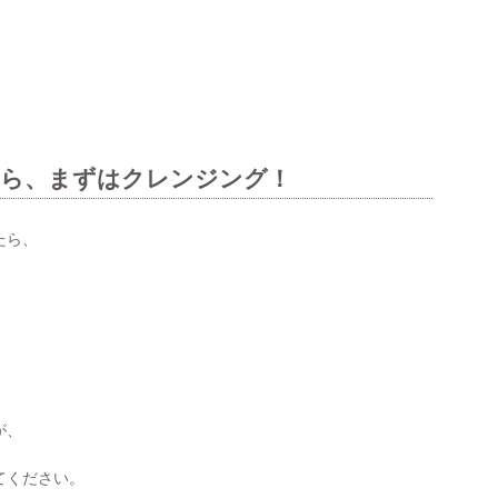
たら、まずはクレンジング！
たら、
が、
てください。