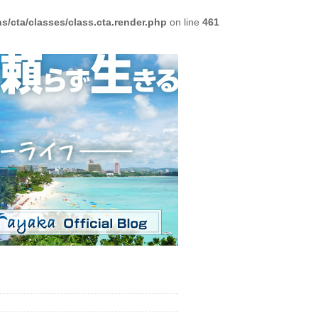
/cta/classes/class.cta.render.php
on line
461