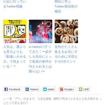
ために行ってい
聞社に学ぶ
るTwitter戦略
Twitter発信術の
極意
人生は、運より
a-nationに行っ
女性がたくさん
も実力よりも
てきた！〜必ず
集まるお店にす
「勘違いさせる
しも自分にとっ
るために大切な
力」で決まって
て最高の条件が
3つのポイント
いる！？
与えられるとは
限らない〜
Facebook
Hatena
twitter
Google+
LINE
←
一生「アリ」のままで、人生を謳歌
無料で学ぼうとすると人生大損する
→
したって言えるの？