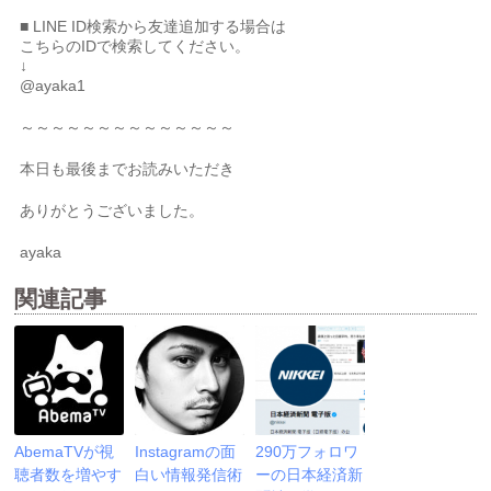
■ LINE ID検索から友達追加する場合は
こちらのIDで検索してください。
↓
@ayaka1
～～～～～～～～～～～～～～
本日も最後までお読みいただき
ありがとうございました。
ayaka
関連記事
AbemaTVが視
Instagramの面
290万フォロワ
聴者数を増やす
白い情報発信術
ーの日本経済新