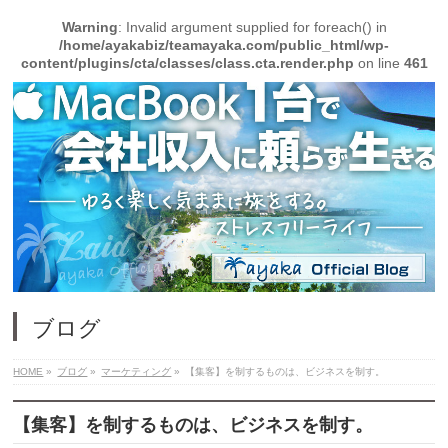
Warning
: Invalid argument supplied for foreach() in
/home/ayakabiz/teamayaka.com/public_html/wp-
content/plugins/cta/classes/class.cta.render.php
on line
461
ブログ
HOME
»
ブログ
»
マーケティング
»
【集客】を制するものは、ビジネスを制す。
【集客】を制するものは、ビジネスを制す。