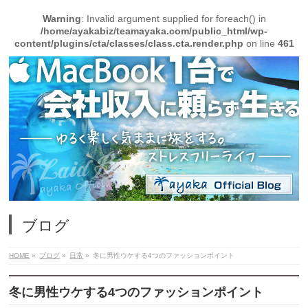
Warning
: Invalid argument supplied for foreach() in
/home/ayakabiz/teamayaka.com/public_html/wp-
content/plugins/cta/classes/class.cta.render.php
on line
461
ブログ
HOME
»
ブログ
»
日常
»
冬に男性ウケする4つのファッションポイント
冬に男性ウケする4つのファッションポイント