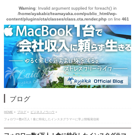
Warning
: Invalid argument supplied for foreach() in
/home/ayakabiz/teamayaka.com/public_html/wp-
content/plugins/cta/classes/class.cta.render.php
on line
461
ブログ
HOME
»
ブログ
»
ビジネスノウハウ
»
フォロワー数4万人！食に特化したインスタグラマーに学ぶ情報発信術