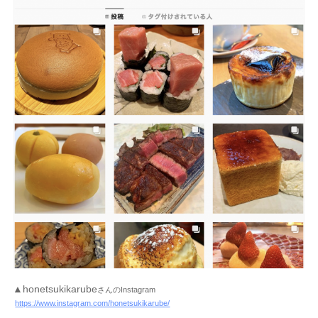
▲honetsukikarube
さんのInstagram
https://www.instagram.com/honetsukikarube/