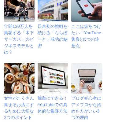
年間120万人を
日本初の挑戦を
ここは気をつけ
集客する「木下
続ける「ららぽ
たい！YouTube
サーカス」のビ
ーと」成功の秘
集客の3つの注
ジネスモデルと
密
意点
は？
女性がたくさん
簡単にできる！
ブログ初心者は
集まるお店にす
YouTubeでの具
アメブロから始
るために大切な
体的な集客方法
めた方がいい3
3つのポイント
つの理由