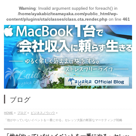
Warning
: Invalid argument supplied for foreach() in
/home/ayakabiz/teamayaka.com/public_html/wp-
content/plugins/cta/classes/class.cta.render.php
on line
461
ブログ
HOME
»
ブログ
»
ビジネスノウハウ
»
「他がやっていないイベントを一番にやる」セレッソ大阪の斬新なマーケティング戦略