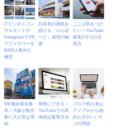
ITビジネスコン
日本初の挑戦を
ここは気をつけ
サルタントが
続ける「ららぽ
たい！YouTube
Instagramで2年
ーと」成功の秘
集客の3つの注
でフォロワーを
密
意点
6000人集めた
極意
5年連続過去最
簡単にできる！
ブログ初心者は
高！大阪が観光
YouTubeでの具
アメブロから始
客に大人気な理
体的な集客方法
めた方がいい3
由
つの理由